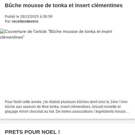
Bûche mousse de tonka et insert clémentines
Publié le 28/12/2025 à 08:59
Par
recettesdevero
Pour Noël cette année, j'ai réalisé plusieurs bûches dont voici la 1ère ! Une
bûche aux saveurs de fève tonka, insert clémentines, biscuit noisette et
glaçage miroir chocolat au lait. De belles associations ! Ingrédients mousse
tonka : - 200 g de crème...
PRETS POUR NOEL !