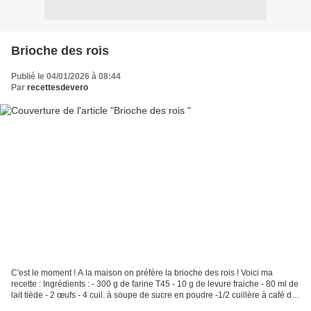
Brioche des rois
Publié le 04/01/2026 à 08:44
Par
recettesdevero
C'est le moment ! A la maison on préfère la brioche des rois ! Voici ma
recette : Ingrédients : - 300 g de farine T45 - 10 g de levure fraiche - 80 ml de
lait tiède - 2 œufs - 4 cuil. à soupe de sucre en poudre -1/2 cuillère à café de
sel - 80 g de beurre...