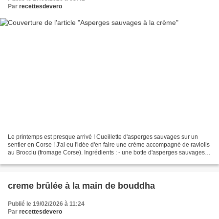
Par
recettesdevero
Le printemps est presque arrivé ! Cueillette d'asperges sauvages sur un
sentier en Corse ! J'ai eu l'idée d'en faire une crème accompagné de raviolis
au Brocciu (fromage Corse). Ingrédients : - une botte d'asperges sauvages
(env. 20) - 15 cl de crème...
creme brûlée à la main de bouddha
Publié le 19/02/2026 à 11:24
Par
recettesdevero