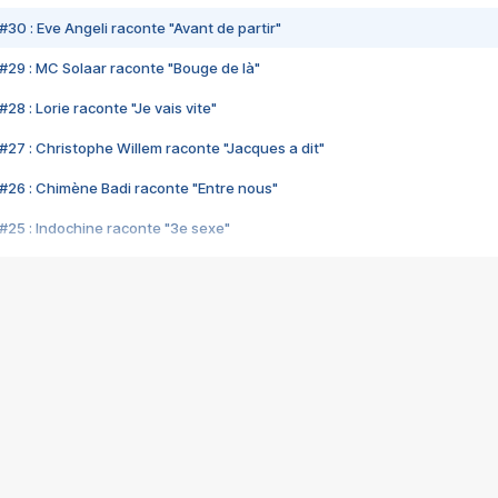
#30 : Eve Angeli raconte "Avant de partir"
#29 : MC Solaar raconte "Bouge de là"
28 : Lorie raconte "Je vais vite"
#27 : Christophe Willem raconte "Jacques a dit"
#26 : Chimène Badi raconte "Entre nous"
#25 : Indochine raconte "3e sexe"
#24 : Zaho raconte "C'est chelou"
#23 : Patrick Bruel raconte "Au café des délices"
#22 : Kyo raconte "Le chemin"
#21 : Nolwenn Leroy raconte "Cassé"
#20 : Patrick Hernandez raconte "Born to be alive"
#19 : Lorie raconte "Près de moi"