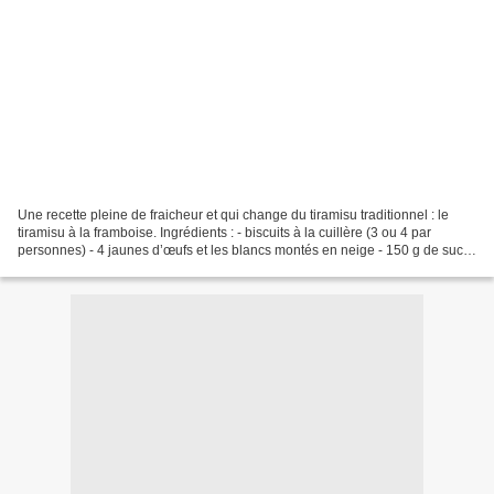
Une recette pleine de fraicheur et qui change du tiramisu traditionnel : le
tiramisu à la framboise. Ingrédients : - biscuits à la cuillère (3 ou 4 par
personnes) - 4 jaunes d’œufs et les blancs montés en neige - 150 g de sucre
en poudre - 200 g de mascarpone...