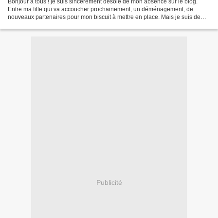
Bonjour à tous ! je suis sincèrement désolé de mon absence sur le blog.
Entre ma fille qui va accoucher prochainement, un déménagement, de
nouveaux partenaires pour mon biscuit à mettre en place. Mais je suis de
retour ! Voici mes dernières recettes....
Publicité