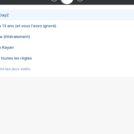
 DayZ
 a 13 ans (et vous l'avez ignoré)
e (littéralement)
im Rayan
 toutes les règles
s les jeux vidéo
us choquant de Rockstar ? - Le scandale BULLY
e plus moche de Steam
du RÊVE tourne au CAUCHEMAR
pendant 8 heures
it… à tort
umiliés par un jeu vidéo