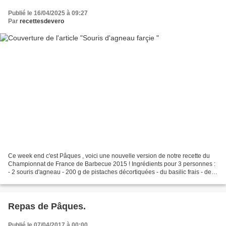
Publié le 16/04/2025 à 09:27
Par
recettesdevero
Ce week end c'est Pâques , voici une nouvelle version de notre recette du
Championnat de France de Barbecue 2015 ! Ingrédients pour 3 personnes :
- 2 souris d'agneau - 200 g de pistaches décortiquées - du basilic frais - de la
roquette - 100 g de parmesan...
Repas de Pâques.
Publié le 07/04/2017 à 00:00