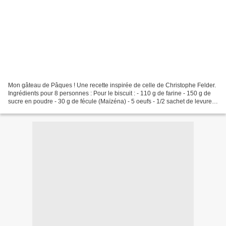
Mon gâteau de Pâques ! Une recette inspirée de celle de Christophe Felder.
Ingrédients pour 8 personnes : Pour le biscuit : - 110 g de farine - 150 g de
sucre en poudre - 30 g de fécule (Maïzéna) - 5 oeufs - 1/2 sachet de levure
chimique - vanille liquide...