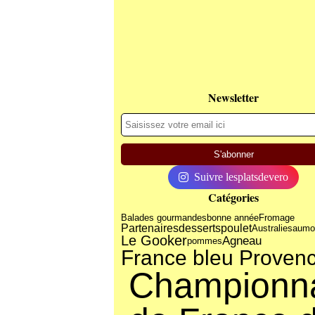
Newsletter
Suivre lesplatsdevero
Catégories
Balades gourmandes
bonne année
Fromage
Partenaires
desserts
poulet
Australie
saumo
Le Gooker
Agneau
pommes
France bleu Proven
Championn