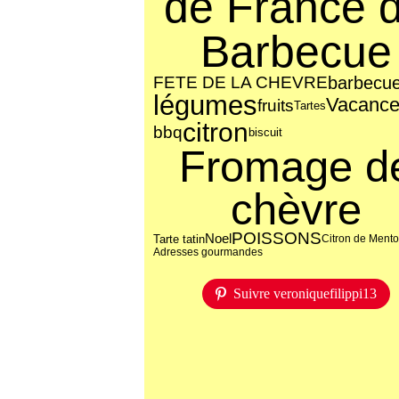
de France 
Barbecue
FETE DE LA CHEVRE
barbecu
légumes
Vacanc
fruits
Tartes
citron
bbq
biscuit
Fromage d
chèvre
POISSONS
Noel
Tarte tatin
Citron de Ment
Adresses gourmandes
Suivre veroniquefilippi13