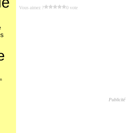
de
Vous aimez ?
0 vote
e
es
e
on
Publicité