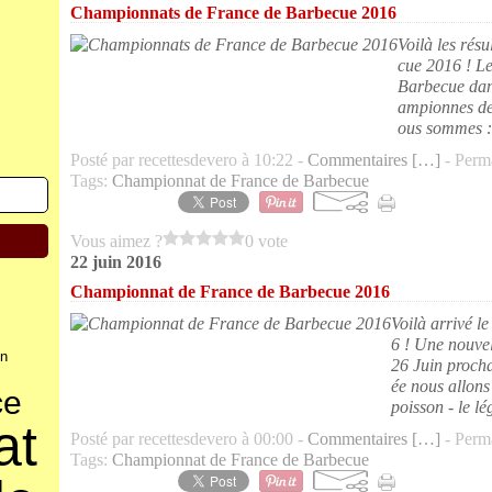
Championnats de France de Barbecue 2016
Voilà les ré
cue 2016 ! L
Barbecue dan
ampionnes de
ous sommes :
Posté par recettesdevero à 10:22 -
Commentaires [
…
]
- Perma
Tags:
Championnat de France de Barbecue
Vous aimez ?
0 vote
22 juin 2016
Championnat de France de Barbecue 2016
Voilà arrivé 
6 ! Une nouvell
n
26 Juin procha
ée nous allons
ce
poisson - le lé
at
Posté par recettesdevero à 00:00 -
Commentaires [
…
]
- Perma
Tags:
Championnat de France de Barbecue