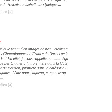
de Helcuisine Isabelle de Quelques...
lien [
#
]
e
Voici le résumé en images de nos victoires a
ux Championnats de France de Barbecue 2
016 ! En effet, je vous rappelle que mon équ
ipe Les Cigales à fini première dans la Caté
gorie Poisson, première dans la catégorie L
égumes, 2ème pour l'agneau, et nous avon
...
lien [
#
]