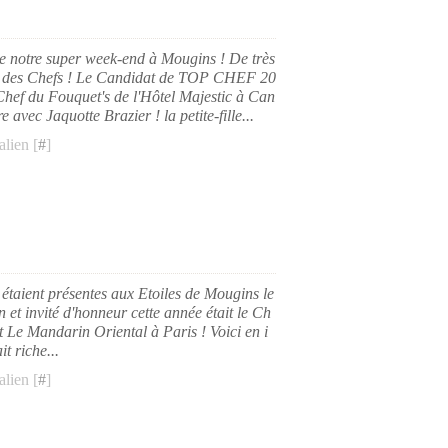
de notre super week-end à Mougins ! De très
ec des Chefs ! Le Candidat de TOP CHEF 20
Chef du Fouquet's de l'Hôtel Majestic à Can
 avec Jaquotte Brazier ! la petite-fille...
lien [
#
]
 étaient présentes aux Etoiles de Mougins le
 et invité d'honneur cette année était le Ch
t Le Mandarin Oriental à Paris ! Voici en i
t riche...
lien [
#
]