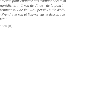
 recette pour changer des traditionnels rosb
Ingrédients : - 1 rôti de dinde - de la poitrin
'emmental - de l'ail - du persil - huile d'oliv
e Prendre le rôti et l'ouvrir sur le dessus ave
eau....
lien [
#
]