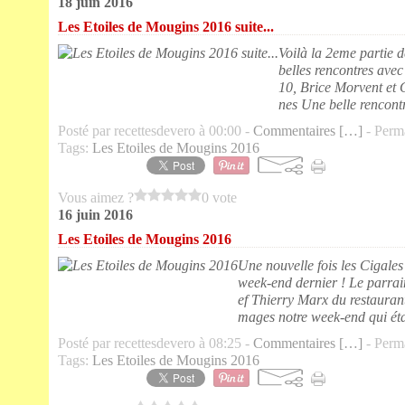
18 juin 2016
Les Etoiles de Mougins 2016 suite...
Voilà la 2eme partie 
belles rencontres av
10, Brice Morvent et 
nes Une belle rencontre
Posté par recettesdevero à 00:00 -
Commentaires [
…
]
- Perma
Tags:
Les Etoiles de Mougins 2016
Vous aimez ?
0 vote
16 juin 2016
Les Etoiles de Mougins 2016
Une nouvelle fois les Cigales
week-end dernier ! Le parrain
ef Thierry Marx du restauran
mages notre week-end qui étai
Posté par recettesdevero à 08:25 -
Commentaires [
…
]
- Perma
Tags:
Les Etoiles de Mougins 2016