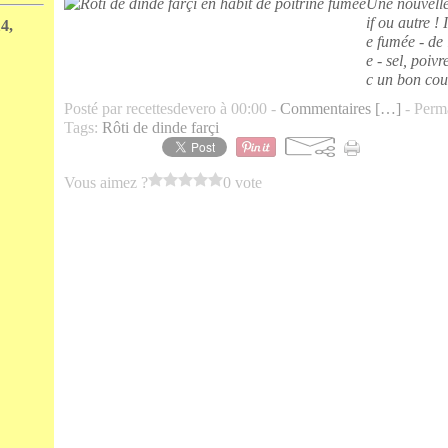
Une nouvelle
if ou autre ! 
4,
e fumée - de l
e - sel, poivr
c un bon cout
Posté par recettesdevero à 00:00 -
Commentaires [
…
]
- Perma
Tags:
Rôti de dinde farçi
Vous aimez ?
0 vote