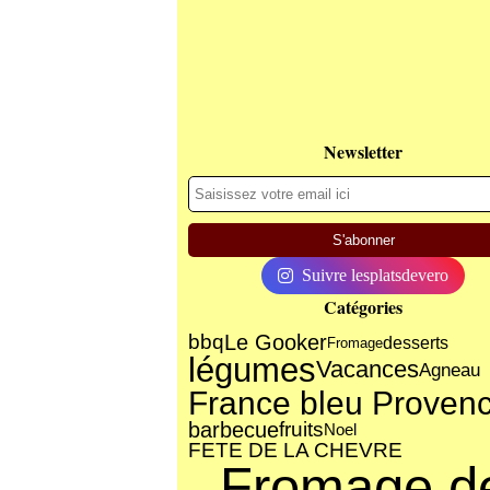
Newsletter
Suivre lesplatsdevero
Catégories
bbq
Le Gooker
desserts
Fromage
légumes
Vacances
Agneau
France bleu Proven
barbecue
fruits
Noel
FETE DE LA CHEVRE
Fromage d