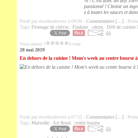
% ! C'est donc un défi 100%
passionné ! Choisir un ing
z à toutes les sauces et dans 
Posté par recettesdevero à 08:00 -
Commentaires [
…
]
- Perma
Tags:
Fromage de chèvre
,
Fiadone
,
citron
,
Défi de cuisine
Vous aimez ?
0 vote
28 mai 2019
En dehors de la cuisine ! Mom's week au centre bourse à
Posté par recettesdevero à 07:52 -
Commentaires [
…
]
- Perma
Tags:
Marseille
,
Art floral
,
centre bourse