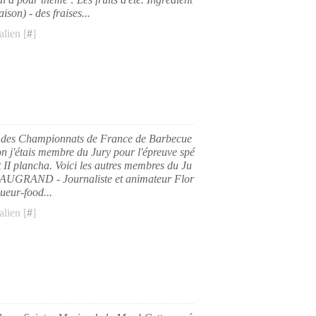
ison) - des fraises...
lien [
#
]
e des Championnats de France de Barbecue
ion j'étais membre du Jury pour l'épreuve spé
t II plancha. Voici les autres membres du Ju
BAUGRAND - Journaliste et animateur Flor
ueur-food...
lien [
#
]