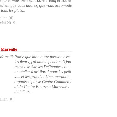
 libre, mais bien sûr 100% créatif et 100%
rédient que vous adorez, que vous accomode
tous les plats...
lien [
#
]
 Mai 2019
 Marseille
Parce que mon autre passion c'est
les fleurs, j'ai animé pendant 3 jou
rs avec le Site les Définautes.com ,
un atelier d'art floral pour les petit
s.... et les grands ! Une opération
organisée par le Centre Commerci
al du Centre Bourse à Marseille .
2 ateliers...
lien [
#
]