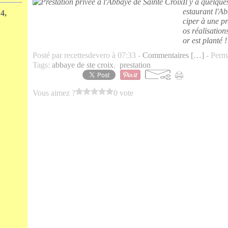
Il y a quelqu
estaurant l'A
4,
ciper à une pr
os réalisatio
or est planté !
Posté par recettesdevero à 07:33 -
Commentaires [
…
]
- Perma
Tags:
abbaye de ste croix
,
prestation
Vous aimez ?
0 vote