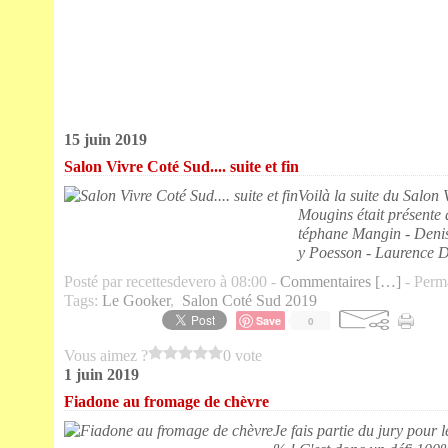
15 juin 2019
Salon Vivre Coté Sud.... suite et fin
Voilà la suite du Salon
Mougins était présente 
téphane Mangin - Denis
y Poesson - Laurence D
Posté par recettesdevero à 08:00 -
Commentaires [
…
]
- Perma
Tags:
Le Gooker
,
Salon Coté Sud 2019
Save
0
Vous aimez ?
0 vote
1 juin 2019
Fiadone au fromage de chèvre
Je fais partie du jury pour