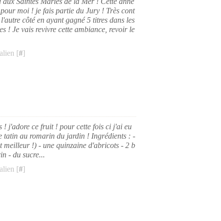
 aux Saintes Maries de la Mer ! Cette anné
pour moi ! je fais partie du Jury ! Très cont
l'autre côté en ayant gagné 5 titres dans les
s ! Je vais revivre cette ambiance, revoir le
lien [
#
]
! j'adore ce fruit ! pour cette fois ci j'ai eu
te tatin au romarin du jardin ! Ingrédients : -
t meilleur !) - une quinzaine d'abricots - 2 b
n - du sucre...
lien [
#
]