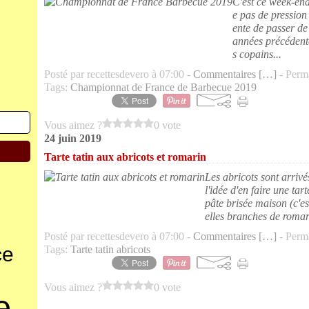
C'est ce week-end
e pas de pression 
ente de passer de 
années précédente
s copains...
Posté par recettesdevero à 07:00 -
Commentaires [
…
]
- Perma
Tags:
Championnat de France de Barbecue 2019
Vous aimez ?
0 vote
24 juin 2019
Tarte tatin aux abricots et romarin
Les abricots sont arrivés 
l'idée d'en faire une tar
pâte brisée maison (c'es
elles branches de romari
Posté par recettesdevero à 07:00 -
Commentaires [
…
]
- Perma
ce
Tags:
Tarte tatin abricots
Vous aimez ?
0 vote
e