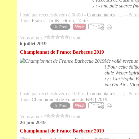
s : - une pâte sucrée (ma
Posté par recettesdevero à 08:00 -
Commentaires [
…
]
- Perma
Tags:
Fraises
,
fruits
,
citron
,
Tartes
Vous aimez ?
0 vote
6 juillet 2019
Championnat de France Barbecue 2019
Me voilà revenu
! Pour cette édit
ciale Weber Spiri
ry : Christophe 
ian On Air - Vlog
Posté par recettesdevero à 10:05 -
Commentaires [
…
]
- Perma
Tags:
Championnat de France de BBQ 2019
Vous aimez ?
0 vote
26 juin 2019
Championnat de France Barbecue 2019