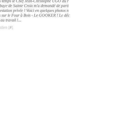
es temps le Chef Jean-Christophe UGO du r
bbaye de Sainte Croix m'a demandé de parti
estation privée ! Voici en quelques photos n
ns sur le Four à Bois - Le GOOKER ! Le déc
 au travail !...
lien [
#
]