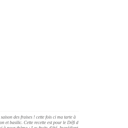
 saison des fraises ! cette fois ci ma tarte à
n et basilic. Cette recette est pour le Défi d
i à pour thème : Les fruits d'été. Ingrédient