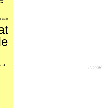
e tatin
at
de
cuit
Publicité