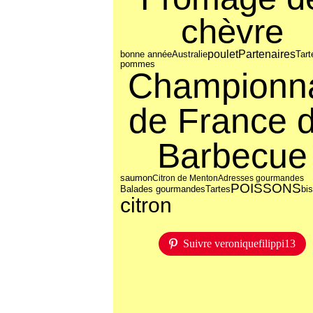
chèvre
poulet
Partenaires
bonne année
Australie
Tart
pommes
Championn
de France 
Barbecue
saumon
Citron de Menton
Adresses gourmandes
POISSONS
Balades gourmandes
Tartes
bis
citron
Suivre veroniquefilippi13