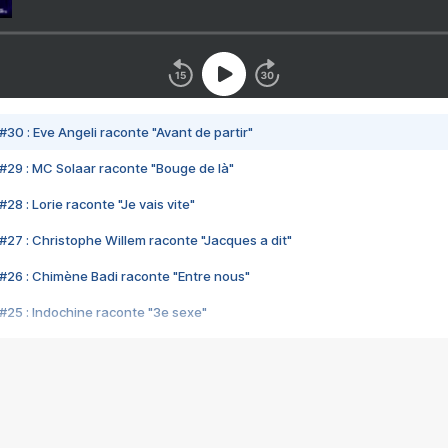
#30 : Eve Angeli raconte "Avant de partir"
#29 : MC Solaar raconte "Bouge de là"
28 : Lorie raconte "Je vais vite"
#27 : Christophe Willem raconte "Jacques a dit"
#26 : Chimène Badi raconte "Entre nous"
#25 : Indochine raconte "3e sexe"
#24 : Zaho raconte "C'est chelou"
#23 : Patrick Bruel raconte "Au café des délices"
#22 : Kyo raconte "Le chemin"