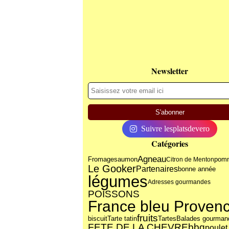
Newsletter
Suivre lesplatsdevero
Catégories
Agneau
Fromage
saumon
pom
Citron de Menton
Le Gooker
Partenaires
bonne année
légumes
Adresses gourmandes
POISSONS
France bleu Proven
fruits
biscuit
Tarte tatin
Tartes
Balades gourman
FETE DE LA CHEVRE
bbq
poulet