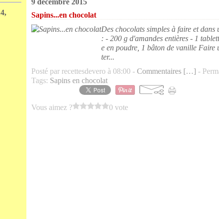
9 décembre 2015
4,
Sapins...en chocolat
Des chocolats simples à faire et dans
: - 200 g d'amandes entières - 1 tablet
e en poudre, 1 bâton de vanille Faire u
ter...
Posté par recettesdevero à 08:00 -
Commentaires [
…
]
- Perma
Tags:
Sapins en chocolat
Vous aimez ?
0 vote