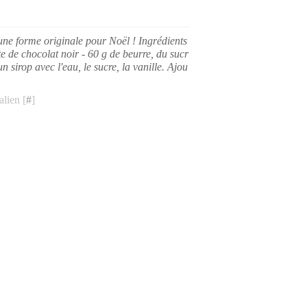
 une forme originale pour Noël ! Ingrédients
te de chocolat noir - 60 g de beurre, du sucr
n sirop avec l'eau, le sucre, la vanille. Ajou
lien [
#
]