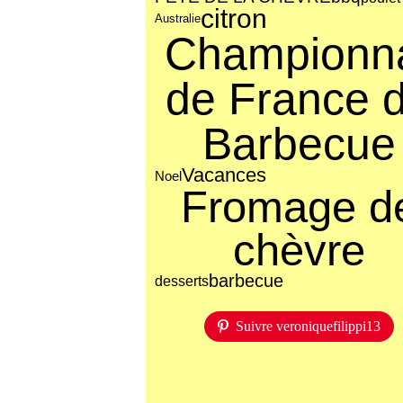
citron
Australie
Championn
de France 
Barbecue
Vacances
Noel
Fromage d
chèvre
barbecue
desserts
Suivre veroniquefilippi13