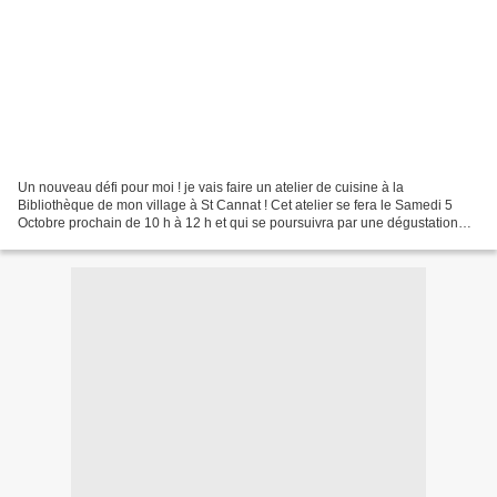
Un nouveau défi pour moi ! je vais faire un atelier de cuisine à la
Bibliothèque de mon village à St Cannat ! Cet atelier se fera le Samedi 5
Octobre prochain de 10 h à 12 h et qui se poursuivra par une dégustation
tous ensemble ! Un grand merci à Thierry...