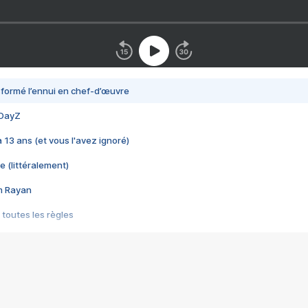
nsformé l’ennui en chef-d’œuvre
 DayZ
 a 13 ans (et vous l'avez ignoré)
e (littéralement)
im Rayan
 toutes les règles
s les jeux vidéo
us choquant de Rockstar ? - Le scandale BULLY
e plus moche de Steam