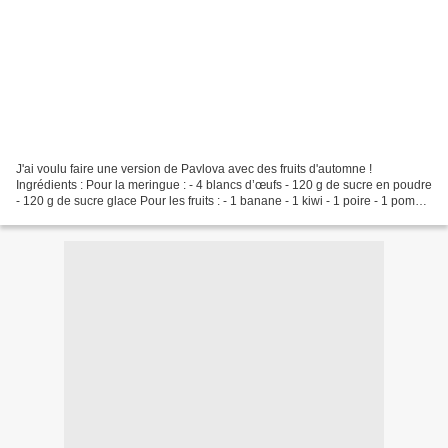
J'ai voulu faire une version de Pavlova avec des fruits d'automne !
Ingrédients : Pour la meringue : - 4 blancs d’œufs - 120 g de sucre en poudre
- 120 g de sucre glace Pour les fruits : - 1 banane - 1 kiwi - 1 poire - 1 pomme
- du raisin blanc - 2 figues...