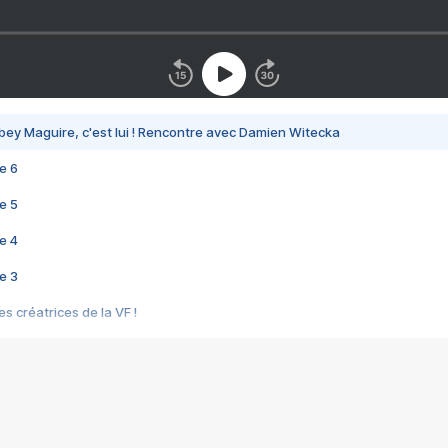
bey Maguire, c'est lui ! Rencontre avec Damien Witecka
e 6
e 5
e 4
e 3
s créatrices de la VF !
e 2
e 1
e Mektoub My Love arrive enfin ! Rencontre avec Shaïn Boumedine et Sal