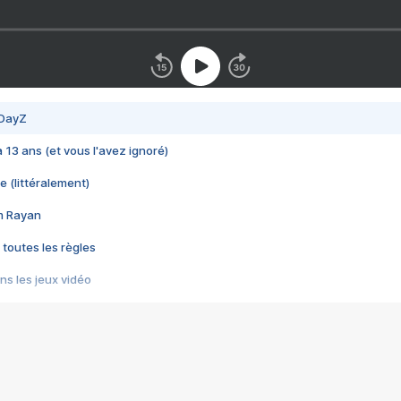
 DayZ
 a 13 ans (et vous l'avez ignoré)
e (littéralement)
im Rayan
 toutes les règles
s les jeux vidéo
us choquant de Rockstar ? - Le scandale BULLY
e plus moche de Steam
du RÊVE tourne au CAUCHEMAR