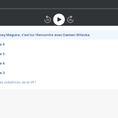
bey Maguire, c'est lui ! Rencontre avec Damien Witecka
e 6
e 5
e 4
e 3
s créatrices de la VF !
e 2
e 1
e Mektoub My Love arrive enfin ! Rencontre avec Shaïn Boumedine et Sal