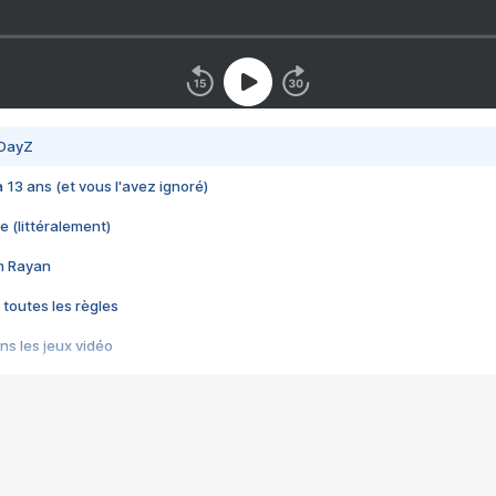
 DayZ
 a 13 ans (et vous l'avez ignoré)
e (littéralement)
im Rayan
 toutes les règles
s les jeux vidéo
us choquant de Rockstar ? - Le scandale BULLY
e plus moche de Steam
du RÊVE tourne au CAUCHEMAR