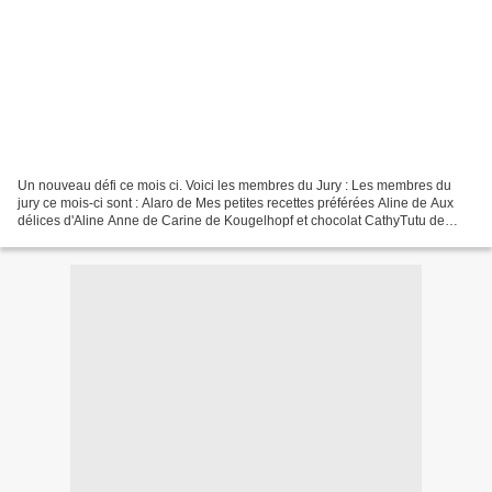
Un nouveau défi ce mois ci. Voici les membres du Jury : Les membres du
jury ce mois-ci sont : Alaro de Mes petites recettes préférées Aline de Aux
délices d'Aline Anne de Carine de Kougelhopf et chocolat CathyTutu de
Chez CathyTutu Giovanni de Recettes...