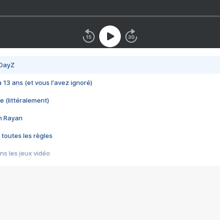
 DayZ
 a 13 ans (et vous l'avez ignoré)
e (littéralement)
im Rayan
 toutes les règles
s les jeux vidéo
us choquant de Rockstar ? - Le scandale BULLY
e plus moche de Steam
du RÊVE tourne au CAUCHEMAR