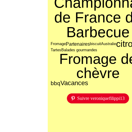
Championn
de France 
Barbecue
citr
Partenaires
Fromage
biscuit
Australie
Tartes
Balades gourmandes
Fromage d
chèvre
Vacances
bbq
Suivre veroniquefilippi13