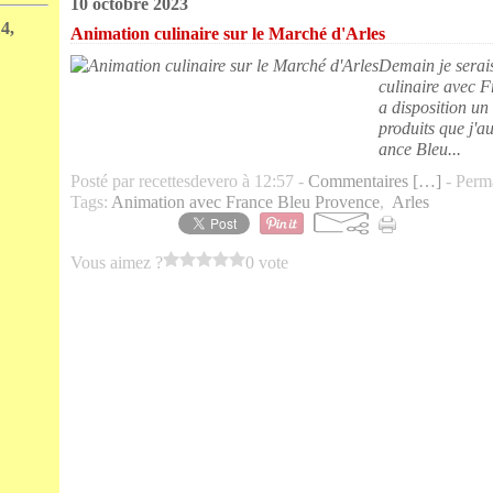
10 octobre 2023
4,
Animation culinaire sur le Marché d'Arles
Demain je serai
culinaire avec F
a disposition un
produits que j'a
ance Bleu...
Posté par recettesdevero à 12:57 -
Commentaires [
…
]
- Perma
Tags:
Animation avec France Bleu Provence
,
Arles
Vous aimez ?
0 vote