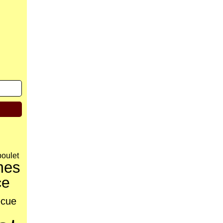
poulet
mes
ce
ecue