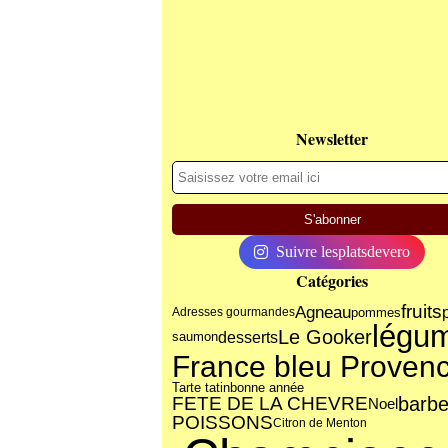
Newsletter
Suivre lesplatsdevero
Catégories
fruits
Agneau
pommes
Adresses gourmandes
légu
Le Gooker
desserts
saumon
France bleu Proven
Tarte tatin
bonne année
FETE DE LA CHEVRE
barb
Noel
POISSONS
Citron de Menton