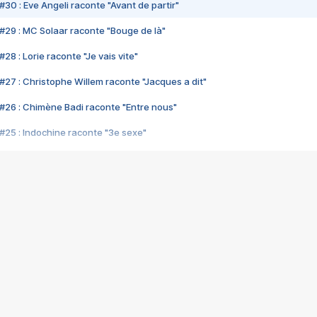
#30 : Eve Angeli raconte "Avant de partir"
#29 : MC Solaar raconte "Bouge de là"
28 : Lorie raconte "Je vais vite"
#27 : Christophe Willem raconte "Jacques a dit"
#26 : Chimène Badi raconte "Entre nous"
#25 : Indochine raconte "3e sexe"
#24 : Zaho raconte "C'est chelou"
#23 : Patrick Bruel raconte "Au café des délices"
#22 : Kyo raconte "Le chemin"
#21 : Nolwenn Leroy raconte "Cassé"
#20 : Patrick Hernandez raconte "Born to be alive"
#19 : Lorie raconte "Près de moi"
#18 : Michael Jones raconte "A nos actes manqués" (avec Jean-Jacque